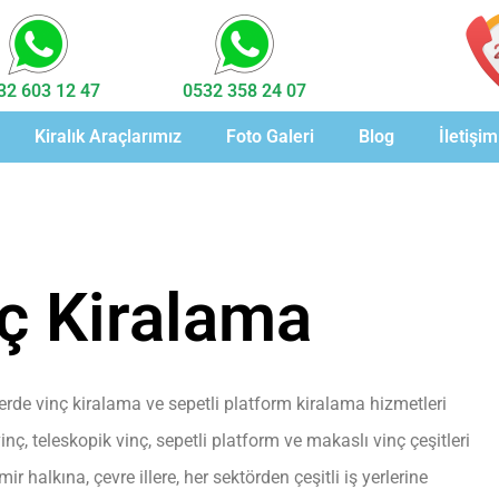
32 603 12 47
0532 358 24 07
Kiralık Araçlarımız
Foto Galeri
Blog
İletişim
nç Kiralama
elerde vinç kiralama ve sepetli platform kiralama hizmetleri
ç, teleskopik vinç, sepetli platform ve makaslı vinç çeşitleri
 halkına, çevre illere, her sektörden çeşitli iş yerlerine