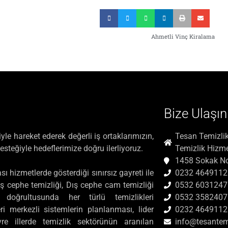
Ahmetli Vinç Kiralama
Bize Ulaşın
e hareket ederek değerli iş ortaklarımızın,
Tesan Temizlik
desteğiyle hedeflerimize doğru ilerliyoruz.
Temizlik Hizme
1458 Sokak No
ı hizmetlerde gösterdiği sınırsız gayreti ile
0232 4649112
 cephe temizliği, Dış cephe cam temizliği
0532 6031247
 doğrultusunda her türlü temizlikleri
0532 3582407
i merkezli sistemlerin planlanması, lider
0232 4649112
re illerde temizlik sektörünün aranılan
info@tesantem