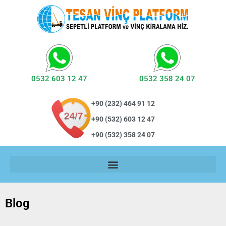
0532 603 12 47
0532 358 24 07
+90 (232) 464 91 12
+90 (532) 603 12 47
+90 (532) 358 24 07
Blog