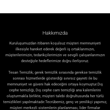
Hakkımızda
Kuruluşumuzdan itibaren koşulsuz müşteri memnuniyeti
ilkesiyle hareket ederek değerli iş ortaklarımızın,
müşterilerimizin, tedarikçilerimizin ve sevgili çalışanlarımızın
desteğiyle hedeflerimize doğru ilerliyoruz.
Tesan Temizlik; gerek temizlik sırasında gerekse temizlik
sonrası hizmetlerde gösterdiği sınırsız gayreti ile bu
memnuniyet ve güveni hak edeceğini ortaya koymuştur.Dış
cephe temizliği, Dış cephe cam temizliği ana kalemlerini
oluşturmakla birlikte, müşteri talebi doğrultusunda her türlü
temizlikleri yapılmaktadır.Tecrübemiz, genç ve yenilikçi yapımız,
müşteri merkezli sistemlerin planlanması, lider firmalar