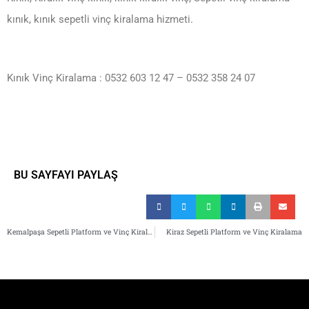
kınık, kınık sepetli vinç kiralama hizmeti.
Kınık Vinç Kiralama : 0532 603 12 47 – 0532 358 24 07
BU SAYFAYI PAYLAŞ
Kemalpaşa Sepetli Platform ve Vinç Kiralama
Kiraz Sepetli Platform ve Vinç Kiralama