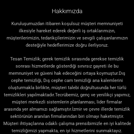
Hakkımızda
Kuruluşumuzdan itibaren koşulsuz müşteri memnuniyeti
ilkesiyle hareket ederek değerli iş ortaklarımızın,
müşterilerimizin, tedarikçilerimizin ve sevgili çalışanlarımızın
desteğiyle hedeflerimize doğru ilerliyoruz.
Tesan Temizlik; gerek temizlik sırasında gerekse temizlik
sonrası hizmetlerde gösterdiği sınırsız gayreti ile bu
memnuniyet ve güveni hak edeceğini ortaya koymuştur.Dış
cephe temizliği, Dış cephe cam temizliği ana kalemlerini
oluşturmakla birlikte, müşteri talebi doğrultusunda her türlü
temizlikleri yapılmaktadır.Tecrübemiz, genç ve yenilikçi yapımız,
müşteri merkezli sistemlerin planlanması, lider firmalar
arasında yer almamızı sağlamıştır.İzmir ve çevre illerde temizlik
sektörünün aranılan firmalarından biri olmayı haketmiştir.
Müşteri ihtiyaçlarına odaklı çalışma prensibimizle en iyi kalitede
temizliğimizi yapmakta, en iyi hizmetlerini sunmaktayız.