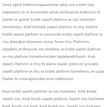
Geniş ağırlık kaldırma kapasitesine sahip son sistem vinç
yelpazemiz ile ve konusunda uzman profesyonel kadromuz ile
kaliteli ve güvenli kiralık sepetli platform ve vinç hizmetleri
vermekteyiz. Kınık’ta kiralık sepetli platform ve vinç, Kınık’ta
kiralık sepetli platform ve çevresinde kiralık sepetli platform ve
vinç desteğine ihtiyacınız olursa Tesan Vinç Platform’u
arayabilir, profesyonel vinç kiralama ve kiralık sepetli platform
ve vinç platform hizmetlerimizden faydalanabilirsiniz. Kınık
Sepetli Platform ve Vinç Kiralama olarak sizlere en iyi kiralık
sepetli platform ve vinç ve kiralık platform hizmetlerini, en cazip
fiyatlar ile sunacağımızdan emin olabilirsiniz.
Kınık kiralık sepetli platform ve vinç hizmetleri: Kınık Kiralık
sepetli vinç, Kınık Kiralık sepetli platform, Sepetli vinç hizmetleri
Kınık, Kiralık vinç kınık, kınık kiralık vinç, Sepetli vinç kiralama