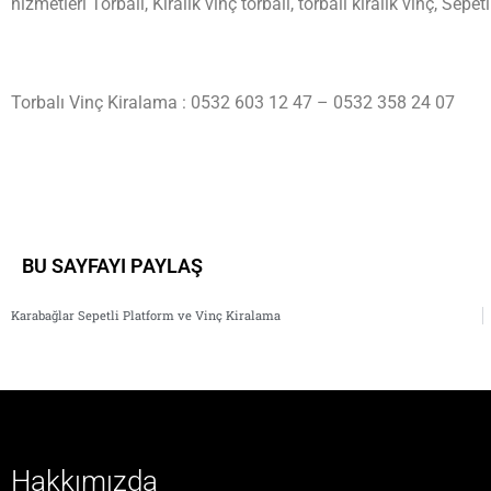
hizmetleri Torbalı, Kiralık vinç torbalı, torbalı kiralık vinç, Sepe
Torbalı Vinç Kiralama : 0532 603 12 47 – 0532 358 24 07
BU SAYFAYI PAYLAŞ
Karabağlar Sepetli Platform ve Vinç Kiralama
Hakkımızda