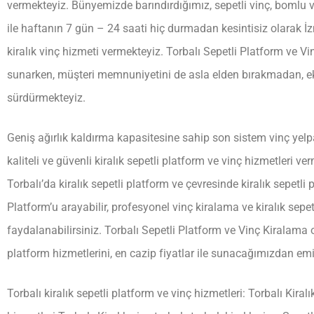
vermekteyiz. Bünyemizde barındırdığımız, sepetli vinç, bomlu vin
ile haftanın 7 gün – 24 saati hiç durmadan kesintisiz olarak İzmir
kiralık vinç hizmeti vermekteyiz. Torbalı Sepetli Platform ve Vin
sunarken, müşteri memnuniyetini de asla elden bırakmadan, eko
sürdürmekteyiz.
Geniş ağırlık kaldırma kapasitesine sahip son sistem vinç ye
kaliteli ve güvenli kiralık sepetli platform ve vinç hizmetleri ver
Torbalı’da kiralık sepetli platform ve çevresinde kiralık sepetli
Platform’u arayabilir, profesyonel vinç kiralama ve kiralık sep
faydalanabilirsiniz. Torbalı Sepetli Platform ve Vinç Kiralama ola
platform hizmetlerini, en cazip fiyatlar ile sunacağımızdan emin
Torbalı kiralık sepetli platform ve vinç hizmetleri: Torbalı Kiralı