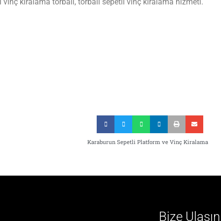
tli vinç kiralama torbalı, torbalı sepetli vinç kiralama hizmeti.
Karaburun Sepetli Platform ve Vinç Kiralama
Bize Ulaşın