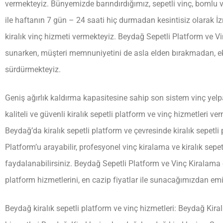
vermekteyiz. Bünyemizde barındırdığımız, sepetli vinç, bomlu vin
ile haftanın 7 gün – 24 saati hiç durmadan kesintisiz olarak İzmir
kiralık vinç hizmeti vermekteyiz. Beydağ Sepetli Platform ve Vin
sunarken, müşteri memnuniyetini de asla elden bırakmadan, eko
sürdürmekteyiz.
Geniş ağırlık kaldırma kapasitesine sahip son sistem vinç ye
kaliteli ve güvenli kiralık sepetli platform ve vinç hizmetleri ve
Beydağ’da kiralık sepetli platform ve çevresinde kiralık sepetli
Platform’u arayabilir, profesyonel vinç kiralama ve kiralık sep
faydalanabilirsiniz. Beydağ Sepetli Platform ve Vinç Kiralama ola
platform hizmetlerini, en cazip fiyatlar ile sunacağımızdan emin
Beydağ kiralık sepetli platform ve vinç hizmetleri: Beydağ Kiralı