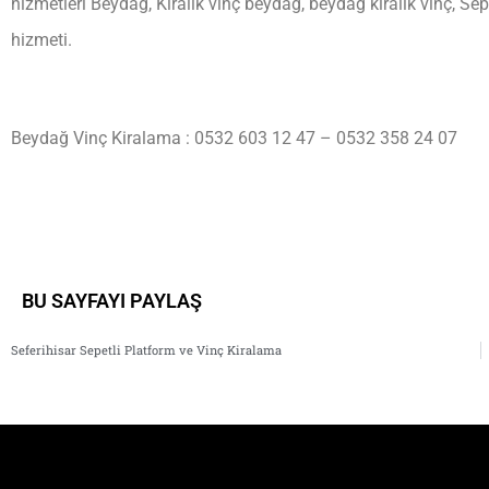
hizmetleri Beydağ, Kiralık vinç beydağ, beydağ kiralık vinç, Se
hizmeti.
Beydağ Vinç Kiralama : 0532 603 12 47 – 0532 358 24 07
BU SAYFAYI PAYLAŞ
Seferihisar Sepetli Platform ve Vinç Kiralama