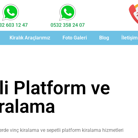
32 603 12 47
0532 358 24 07
Kiralık Araçlarımız
Foto Galeri
Blog
İletişim
i Platform ve
iralama
elerde vinç kiralama ve sepetli platform kiralama hizmetleri