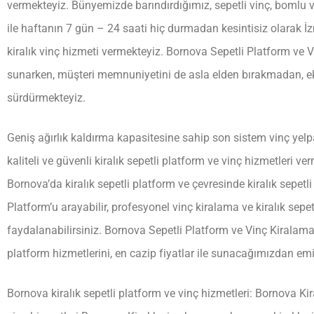
vermekteyiz. Bünyemizde barındırdığımız, sepetli vinç, bomlu vin
ile haftanın 7 gün – 24 saati hiç durmadan kesintisiz olarak İzmir
kiralık vinç hizmeti vermekteyiz. Bornova Sepetli Platform ve Vi
sunarken, müşteri memnuniyetini de asla elden bırakmadan, eko
sürdürmekteyiz.
Geniş ağırlık kaldırma kapasitesine sahip son sistem vinç ye
kaliteli ve güvenli kiralık sepetli platform ve vinç hizmetleri ve
Bornova’da kiralık sepetli platform ve çevresinde kiralık sepetl
Platform’u arayabilir, profesyonel vinç kiralama ve kiralık sep
faydalanabilirsiniz. Bornova Sepetli Platform ve Vinç Kiralama ol
platform hizmetlerini, en cazip fiyatlar ile sunacağımızdan emin
Bornova kiralık sepetli platform ve vinç hizmetleri: Bornova Kira