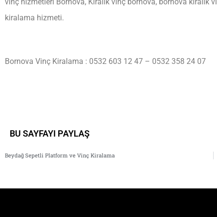
vinç hizmetleri Bornova, Kiralık vinç bornova, bornova kiralık v
kiralama hizmeti.
Bornova Vinç Kiralama : 0532 603 12 47 – 0532 358 24 07
BU SAYFAYI PAYLAŞ
Beydağ Sepetli Platform ve Vinç Kiralama