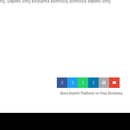
inç, Sepetli vinç kiralama bornova, bornova sepetli vinç
Buca Sepetli Platform ve Vinç Kiralama